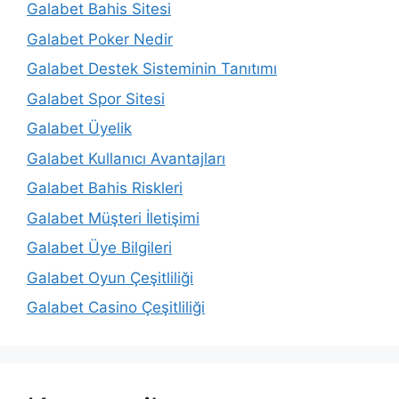
Galabet Bahis Sitesi
Galabet Poker Nedir
Galabet Destek Sisteminin Tanıtımı
Galabet Spor Sitesi
Galabet Üyelik
Galabet Kullanıcı Avantajları
Galabet Bahis Riskleri
Galabet Müşteri İletişimi
Galabet Üye Bilgileri
Galabet Oyun Çeşitliliği
Galabet Casino Çeşitliliği