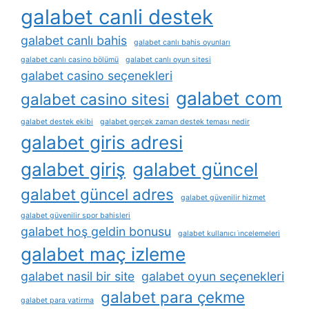
galabet canli destek
galabet canlı bahis
galabet canlı bahis oyunları
galabet canlı casino bölümü
galabet canlı oyun sitesi
galabet casino seçenekleri
galabet com
galabet casino sitesi
galabet destek ekibi
galabet gerçek zaman destek teması nedir
galabet giris adresi
galabet giriş
galabet güncel
galabet güncel adres
galabet güvenilir hizmet
galabet güvenilir spor bahisleri
galabet hoş geldin bonusu
galabet kullanıcı i̇ncelemeleri
galabet maç izleme
galabet nasil bir site
galabet oyun seçenekleri
galabet para çekme
galabet para yatirma