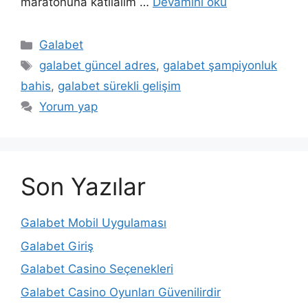
maratonuna katılalım …
Devamını oku
Kategoriler
Galabet
Etiketler
galabet güncel adres
,
galabet şampiyonluk
bahis
,
galabet sürekli gelişim
Yorum yap
Son Yazılar
Galabet Mobil Uygulaması
Galabet Giriş
Galabet Casino Seçenekleri
Galabet Casino Oyunları Güvenilirdir