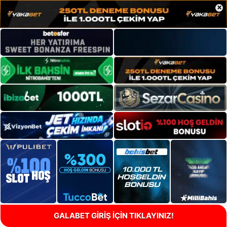
×
GALABET GİRİŞ İÇİN TIKLAYINIZ!