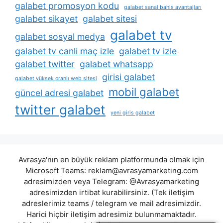
galabet promosyon kodu
galabet sanal bahis avantajları
galabet sikayet
galabet sitesi
galabet tv
galabet sosyal medya
galabet tv canli maç izle
galabet tv izle
galabet twitter
galabet whatsapp
girisi galabet
galabet yüksek oranlı web sitesi
mobil galabet
güncel adresi galabet
twitter galabet
yeni giris galabet
Avrasya'nın en büyük reklam platformunda olmak için
Microsoft Teams:
reklam@avrasyamarketing.com
adresimizden veya Telegram: @Avrasyamarketing
adresimizden irtibat kurabilirsiniz. (Tek iletişim
adreslerimiz teams / telegram ve mail adresimizdir.
Harici hiçbir iletişim adresimiz bulunmamaktadır.