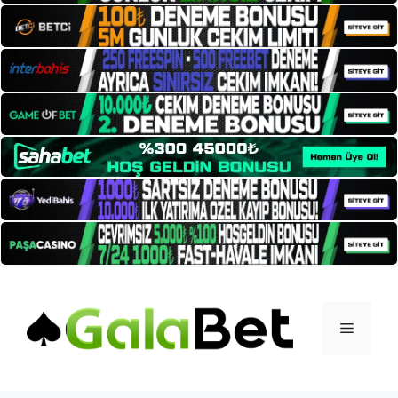
İçeriğe
atla
Menü