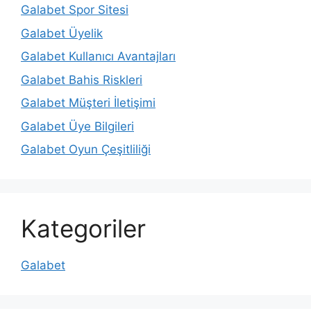
Galabet Spor Sitesi
Galabet Üyelik
Galabet Kullanıcı Avantajları
Galabet Bahis Riskleri
Galabet Müşteri İletişimi
Galabet Üye Bilgileri
Galabet Oyun Çeşitliliği
Kategoriler
Galabet