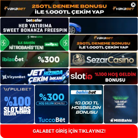
×
GALABET GİRİŞ İÇİN TIKLAYINIZ!