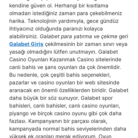
kendine güven ol. Herhangi bir kısıtlama
olmadan istediğiniz zaman para çekebilmeniz
harika. Teknolojinin yardımıyla, gece gündüz
ihtiyacınız olduğunda paranızı kolayca
alabilirsiniz.
Galabet para yatırma ve çekme
geri
Galabet Giriş
çekilmesinin bir zaman sınırı veya
yasağı olmadığını lütfen unutmayın. Galabet
Casino Oyunları Kazanmak Casino sitelerinde
canlı bahis ve şans oyunları da çok önemlidir.
Bu nedenle, çok çeşitli bahis seçenekleri,
pazarlar ve casino oyunları bir web sitesinde
aranacak en önemli özelliklerden biridir. Galabet
daha büyük bir söz sunuyor. Galabet spor
bahisleri, canlı bahisler, canlı casino oyunları,
piyango ve birçok casino oyunu gibi çok daha
fazlası. Kampanyanın bir parçası olarak,
kampanyada normal bahis seviyelerinden daha
yüksek ek oranları merak ediyorum. Oyun