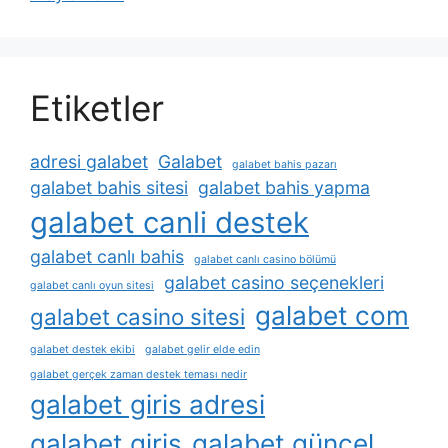
Etiketler
adresi galabet
Galabet
galabet bahis pazarı
galabet bahis sitesi
galabet bahis yapma
galabet canli destek
galabet canlı bahis
galabet canlı casino bölümü
galabet casino seçenekleri
galabet canlı oyun sitesi
galabet com
galabet casino sitesi
galabet destek ekibi
galabet gelir elde edin
galabet gerçek zaman destek teması nedir
galabet giris adresi
galabet giriş
galabet güncel