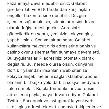
kazanmaya devam edebilirsiniz. Galabet
girerken Tib ve BTK tarafından karşılaşılan
engeller bazen tersine dönebilir. Düzgün
işlemler sağlamak için, sitenin adresini düzenli
olarak değiştirmesi gerekir. Adresinizi
güncelledikten sonra, yeninizle kolayca giriş
yapabilirsiniz. Son yasaktan sonra Galabet,
kullanıcılara mevcut giriş adreslerine bahis ve
casino oyunu alternatifleri sunmaya devam etti.
Bu uygulamalar IP adresinizi otomatik olarak
değiştirir. Bu, nerede olursa olsun, dünyanın
dört bir yanından insanların web sitenize
kolayca erişebilmelerini sağlar. Galabet abone
olmanın bir başka yolu da bizi sosyal medyada
takip etmektir. Bu platformdaki mevcut erişim
adreslerini paylaşmaya devam ediyor. Galabet
Twitter, Facebook ve Instagram’da yeni web
sitesi giriş adresi tek bir tıklamayla takip edin ve