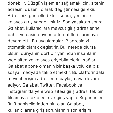
dönebilir. Düzgün işlemler sağlamak için, sitenin
adresini düzenli olarak değiştirmesi gerekir.
Adresinizi güncelledikten sonra, yeninizle
kolayca giriş yapabilirsiniz. Son yasaktan sonra
Galabet, kullanıcılara mevcut giriş adreslerine
bahis ve casino oyunu alternatifleri sunmaya
devam etti. Bu uygulamalar IP adresinizi
otomatik olarak değiştirir. Bu, nerede olursa
olsun, dünyanın dört bir yanından insanların
web sitenize kolayca erişebilmelerini sağlar.
Galabet abone olmanın bir başka yolu da bizi
sosyal medyada takip etmektir. Bu platformdaki
mevcut erişim adreslerini paylaşmaya devam
ediyor. Galabet Twitter, Facebook ve
Instagram’da yeni web sitesi giriş adresi tek bir
tıklamayla takip edin ve giriş yapın. Bugünün en
ünlü bahisçilerinden biri olan Galabet,
kullanıcılarına giriş sorunlarının son erişim