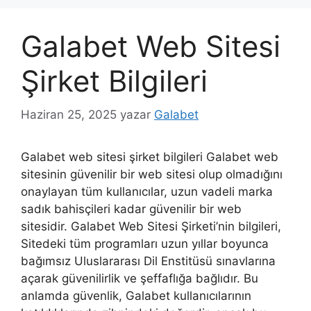
Galabet Web Sitesi
Şirket Bilgileri
Haziran 25, 2025
yazar
Galabet
Galabet web sitesi şirket bilgileri Galabet web
sitesinin güvenilir bir web sitesi olup olmadığını
onaylayan tüm kullanıcılar, uzun vadeli marka
sadık bahisçileri kadar güvenilir bir web
sitesidir. Galabet Web Sitesi Şirketi’nin bilgileri,
Sitedeki tüm programları uzun yıllar boyunca
bağımsız Uluslararası Dil Enstitüsü sınavlarına
açarak güvenilirlik ve şeffaflığa bağlıdır. Bu
anlamda güvenlik, Galabet kullanıcılarının