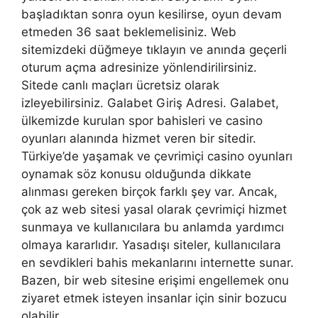
başladıktan sonra oyun kesilirse, oyun devam
etmeden 36 saat beklemelisiniz. Web
sitemizdeki düğmeye tıklayın ve anında geçerli
oturum açma adresinize yönlendirilirsiniz.
Sitede canlı maçları ücretsiz olarak
izleyebilirsiniz. Galabet Giriş Adresi. Galabet,
ülkemizde kurulan spor bahisleri ve casino
oyunları alanında hizmet veren bir sitedir.
Türkiye’de yaşamak ve çevrimiçi casino oyunları
oynamak söz konusu olduğunda dikkate
alınması gereken birçok farklı şey var. Ancak,
çok az web sitesi yasal olarak çevrimiçi hizmet
sunmaya ve kullanıcılara bu anlamda yardımcı
olmaya kararlıdır. Yasadışı siteler, kullanıcılara
en sevdikleri bahis mekanlarını internette sunar.
Bazen, bir web sitesine erişimi engellemek onu
ziyaret etmek isteyen insanlar için sinir bozucu
olabilir.