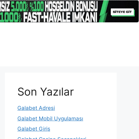
Son Yazılar
Galabet Adresi
Galabet Mobil Uygulaması
Galabet Giriş