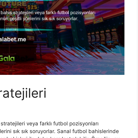
atejileri
tratejileri veya farklı futbol pozisyonları
erini sık sık soruyorlar. Sanal futbol bahislerinde