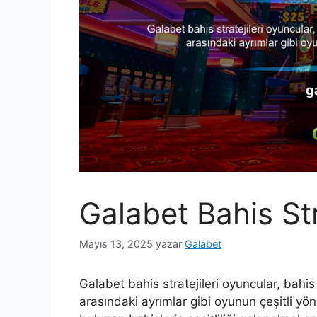
Galabet Bahis Str
Mayıs 13, 2025
yazar
Galabet
Galabet bahis stratejileri oyuncular, bahis s
arasındaki ayrımlar gibi oyunun çeşitli yönl