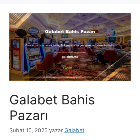
Galabet Bahis
Pazarı
Şubat 15, 2025
yazar
Galabet