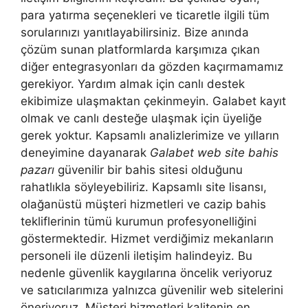
para yatırma seçenekleri ve ticaretle ilgili tüm
sorularınızı yanıtlayabilirsiniz. Bize anında
çözüm sunan platformlarda karşımıza çıkan
diğer entegrasyonları da gözden kaçırmamamız
gerekiyor. Yardım almak için canlı destek
ekibimize ulaşmaktan çekinmeyin. Galabet kayıt
olmak ve canlı desteğe ulaşmak için üyeliğe
gerek yoktur. Kapsamlı analizlerimize ve yılların
deneyimine dayanarak
Galabet web site bahis
pazarı
güvenilir bir bahis sitesi olduğunu
rahatlıkla söyleyebiliriz. Kapsamlı site lisansı,
olağanüstü müşteri hizmetleri ve cazip bahis
tekliflerinin tümü kurumun profesyonelliğini
göstermektedir. Hizmet verdiğimiz mekanların
personeli ile düzenli iletişim halindeyiz. Bu
nedenle güvenlik kaygılarına öncelik veriyoruz
ve satıcılarımıza yalnızca güvenilir web sitelerini
öneriyoruz. Müşteri hizmetleri kalitenin en