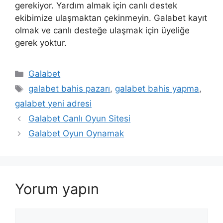
gerekiyor. Yardım almak için canlı destek
ekibimize ulaşmaktan çekinmeyin. Galabet kayıt
olmak ve canlı desteğe ulaşmak için üyeliğe
gerek yoktur.
Kategoriler
Galabet
Etiketler
galabet bahis pazarı
,
galabet bahis yapma
,
galabet yeni adresi
Galabet Canlı Oyun Sitesi
Galabet Oyun Oynamak
Yorum yapın
Yorum