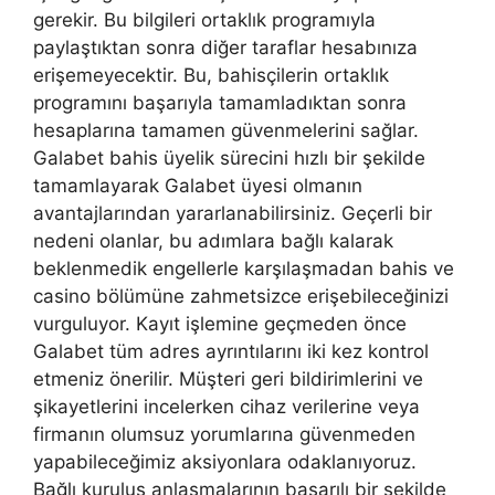
gerekir. Bu bilgileri ortaklık programıyla
paylaştıktan sonra diğer taraflar hesabınıza
erişemeyecektir. Bu, bahisçilerin ortaklık
programını başarıyla tamamladıktan sonra
hesaplarına tamamen güvenmelerini sağlar.
Galabet bahis üyelik sürecini hızlı bir şekilde
tamamlayarak Galabet üyesi olmanın
avantajlarından yararlanabilirsiniz. Geçerli bir
nedeni olanlar, bu adımlara bağlı kalarak
beklenmedik engellerle karşılaşmadan bahis ve
casino bölümüne zahmetsizce erişebileceğinizi
vurguluyor. Kayıt işlemine geçmeden önce
Galabet tüm adres ayrıntılarını iki kez kontrol
etmeniz önerilir. Müşteri geri bildirimlerini ve
şikayetlerini incelerken cihaz verilerine veya
firmanın olumsuz yorumlarına güvenmeden
yapabileceğimiz aksiyonlara odaklanıyoruz.
Bağlı kuruluş anlaşmalarının başarılı bir şekilde