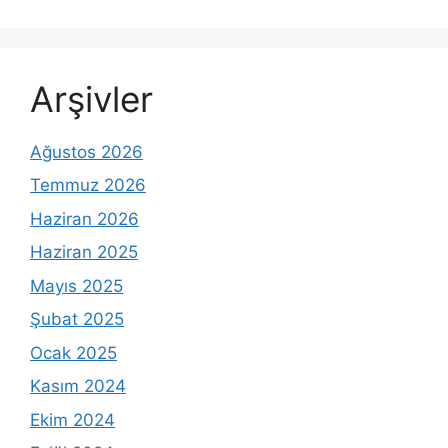
Arşivler
Ağustos 2026
Temmuz 2026
Haziran 2026
Haziran 2025
Mayıs 2025
Şubat 2025
Ocak 2025
Kasım 2024
Ekim 2024