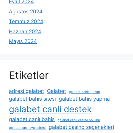
Eylül 2024
Ağustos 2024
Temmuz 2024
Haziran 2024
Mayıs 2024
Etiketler
adresi galabet
Galabet
galabet bahis pazarı
galabet bahis sitesi
galabet bahis yapma
galabet canli destek
galabet canlı bahis
galabet canlı casino bölümü
galabet casino seçenekleri
galabet canlı oyun sitesi