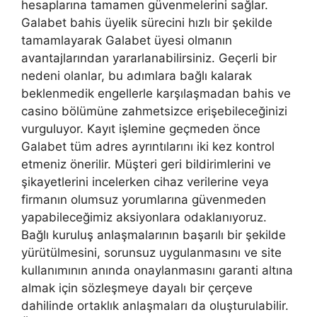
hesaplarına tamamen güvenmelerini sağlar.
Galabet bahis üyelik sürecini hızlı bir şekilde
tamamlayarak Galabet üyesi olmanın
avantajlarından yararlanabilirsiniz. Geçerli bir
nedeni olanlar, bu adımlara bağlı kalarak
beklenmedik engellerle karşılaşmadan bahis ve
casino bölümüne zahmetsizce erişebileceğinizi
vurguluyor. Kayıt işlemine geçmeden önce
Galabet tüm adres ayrıntılarını iki kez kontrol
etmeniz önerilir. Müşteri geri bildirimlerini ve
şikayetlerini incelerken cihaz verilerine veya
firmanın olumsuz yorumlarına güvenmeden
yapabileceğimiz aksiyonlara odaklanıyoruz.
Bağlı kuruluş anlaşmalarının başarılı bir şekilde
yürütülmesini, sorunsuz uygulanmasını ve site
kullanımının anında onaylanmasını garanti altına
almak için sözleşmeye dayalı bir çerçeve
dahilinde ortaklık anlaşmaları da oluşturulabilir.