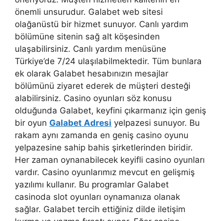
önemli unsurudur. Galabet web sitesi
olağanüstü bir hizmet sunuyor. Canlı yardım
bölümüne sitenin sağ alt köşesinden
ulaşabilirsiniz. Canlı yardım menüsüne
Türkiye’de 7/24 ulaşılabilmektedir. Tüm bunlara
ek olarak Galabet hesabınızın mesajlar
bölümünü ziyaret ederek de müşteri desteği
alabilirsiniz. Casino oyunları söz konusu
olduğunda Galabet, keyfini çıkarmanız için geniş
bir oyun
Galabet Adresi
yelpazesi sunuyor. Bu
rakam aynı zamanda en geniş casino oyunu
yelpazesine sahip bahis şirketlerinden biridir.
Her zaman oynanabilecek keyifli casino oyunları
vardır. Casino oyunlarımız mevcut en gelişmiş
yazılımı kullanır. Bu programlar Galabet
casinoda slot oyunları oynamanıza olanak
sağlar. Galabet tercih ettiğiniz dilde iletişim